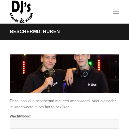
BESCHERMD: HUREN
Deze inhoud is beschermd met een wachtwoord. Voer hieronder
je wachtwoord in om het te bekijken.
Wachtwoord: